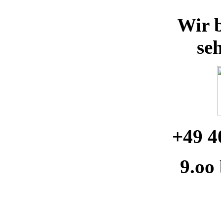
Wir b
se
+49 4
9.oo